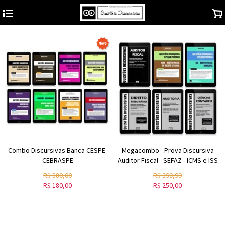
4
.
Combo Discursivas Banca CESPE-
Megacombo - Prova Discursiva
CEBRASPE
Auditor Fiscal - SEFAZ - ICMS e ISS
R$
380,00
R$
399,99
R$
180,00
R$
250,00