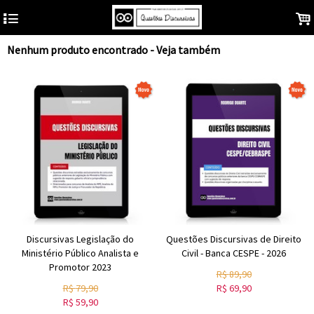
4
.
Nenhum produto encontrado - Veja também
Discursivas Legislação do
Questões Discursivas de Direito
Ministério Público Analista e
Civil - Banca CESPE - 2026
Promotor 2023
R$
89,90
R$
79,90
R$
69,90
R$
59,90