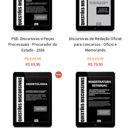
PGE- Discursivas e Peças
Discursivas de Redação Oficial
Processuais - Procurador do
para concursos - Ofício e
Estado - 2026
Memorando
R$
129,90
R$
129,90
R$
89,90
R$
79,90