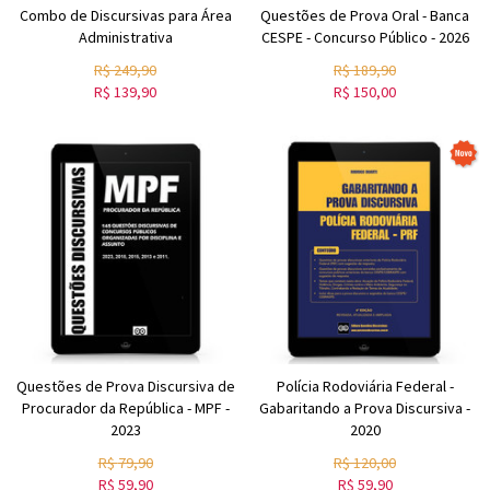
Combo de Discursivas para Área
Questões de Prova Oral - Banca
Administrativa
CESPE - Concurso Público - 2026
R$
249,90
R$
189,90
R$
139,90
R$
150,00
Questões de Prova Discursiva de
Polícia Rodoviária Federal -
Procurador da República - MPF -
Gabaritando a Prova Discursiva -
2023
2020
R$
79,90
R$
120,00
R$
59,90
R$
59,90