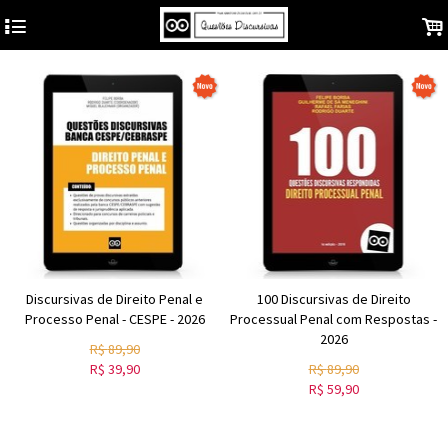
4
.
Discursivas de Direito Penal e
100 Discursivas de Direito
Processo Penal - CESPE - 2026
Processual Penal com Respostas -
2026
R$
89,90
R$
39,90
R$
89,90
R$
59,90