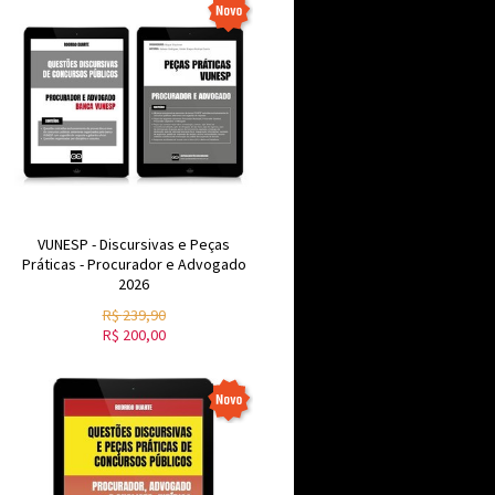
VUNESP - Discursivas e Peças
Práticas - Procurador e Advogado
2026
R$
239,90
R$
200,00