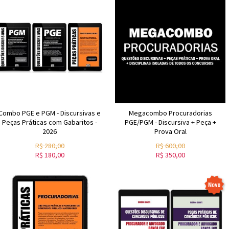
Combo PGE e PGM - Discursivas e
Megacombo Procuradorias
Peças Práticas com Gabaritos -
PGE/PGM - Discursiva + Peça +
2026
Prova Oral
R$
280,00
R$
600,00
R$
180,00
R$
350,00