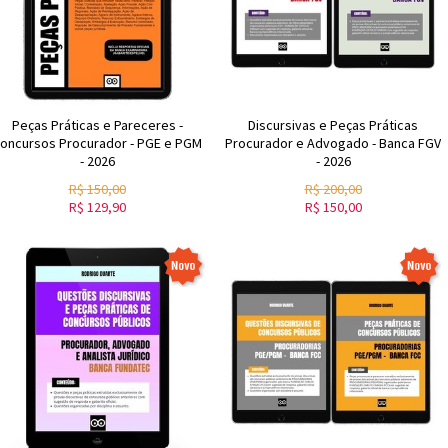
Peças Práticas e Pareceres -
Discursivas e Peças Práticas
oncursos Procurador - PGE e PGM
Procurador e Advogado - Banca FGV
- 2026
- 2026
R$
150,00
R$
200,00
R$
129,90
R$
150,00