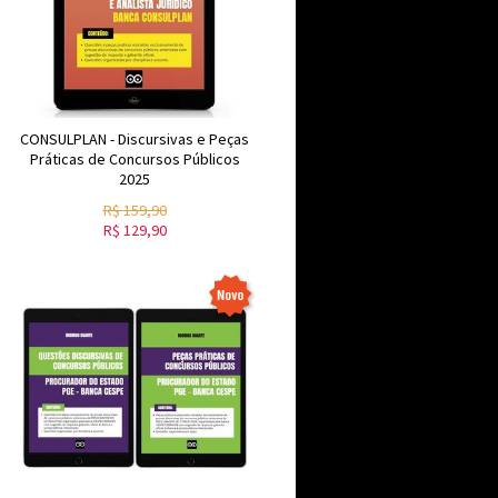
CONSULPLAN - Discursivas e Peças
Práticas de Concursos Públicos
2025
R$
159,90
R$
129,90