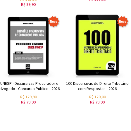
R$
89,90
VUNESP - Discursivas Procurador e
100 Discursivas de Direito Tributário
dvogado - Concurso Público - 2026
com Respostas - 2026
R$
129,90
R$
120,00
R$
79,90
R$
79,90