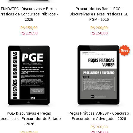
FUNDATEC - Discursivas e Peças
Procuradorias Banca FCC -
Práticas de Concursos Públicos -
Discursivas e Peças Práticas PGE
2026
PGM - 2026
R$
159,90
R$
200,00
R$
129,90
R$
150,00
PGE- Discursivas e Peças
Peças Práticas VUNESP - Concurso
rocessuais - Procurador do Estado
Procurador e Advogado - 2026
- 2026
R$
200,00
R$
129,90
R$
150,00