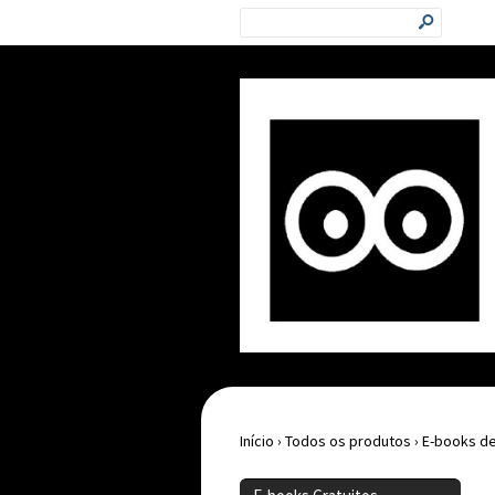
s
Início
›
Todos os produtos
›
E-books de