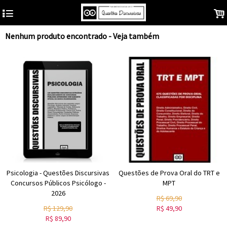
4
.
Nenhum produto encontrado - Veja também
Psicologia - Questões Discursivas
Questões de Prova Oral do TRT e
Concursos Públicos Psicólogo -
MPT
2026
R$
69,90
R$
129,90
R$
49,90
R$
89,90