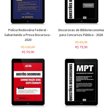
Polícia Rodoviária Federal -
Discursivas de Biblioteconomia
Gabaritando a Prova Discursiva -
para Concursos Público - 2026
2020
R$
89,90
R$
120,00
R$
79,90
R$
59,90