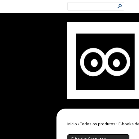
s
Início
›
Todos os produtos
›
E-books de