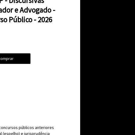
 - Discursivas
ador e Advogado -
so Público - 2026
omprar
concursos públicos anteriores
 (espelho) e jurisprudência