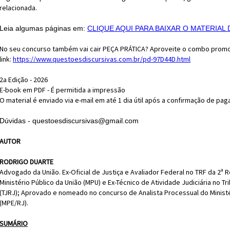
relacionada.
Leia algumas páginas em:
CLIQUE AQUI PARA BAIXAR O MATERIA
No seu concurso também vai cair PEÇA PRÁTICA? Aproveite o combo promo
link:
https://www.questoesdiscursivas.com.br/pd-97D44D.html
2a Edição - 2026
E-book em PDF - É permitida a impressão
O material é enviado via e-mail em até 1 dia útil após a confirmação de pa
Dúvidas - questoesdiscursivas@gmail.com
AUTOR
RODRIGO DUARTE
Advogado da União. Ex-Oficial de Justiça e Avaliador Federal no TRF da 2ª 
Ministério Público da União (MPU) e Ex-Técnico de Atividade Judiciária no Tr
(TJRJ); Aprovado e nomeado no concurso de Analista Processual do Ministé
(MPE/RJ).
SUMÁRIO