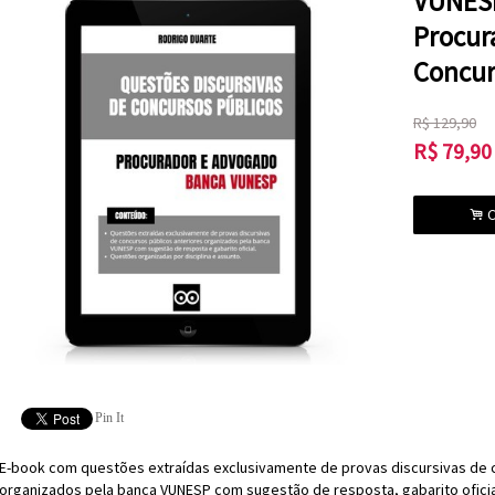
VUNESP
Procur
Concur
R$
129,90
R$
79,90
.
C
Pin It
E-book com questões extraídas exclusivamente de provas discursivas de 
organizados pela banca VUNESP com sugestão de resposta, gabarito oficial